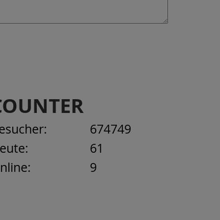
COUNTER
esucher:
674749
eute:
61
nline:
9